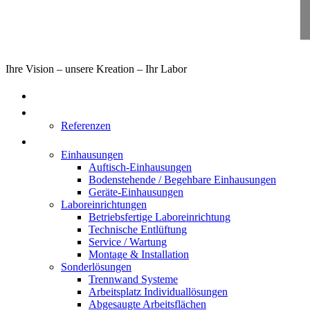
Ihre Vision – unsere Kreation – Ihr Labor
Home
Über uns
Referenzen
Produkte
Einhausungen
Auftisch-Einhausungen
Bodenstehende / Begehbare Einhausungen
Geräte-Einhausungen
Laboreinrichtungen
Betriebsfertige Laboreinrichtung
Technische Entlüftung
Service / Wartung
Montage & Installation
Sonderlösungen
Trennwand Systeme
Arbeitsplatz Individuallösungen
Abgesaugte Arbeitsflächen