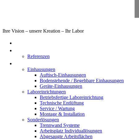
Ihre Vision – unsere Kreation – Ihr Labor
Home
Über uns
Referenzen
Produkte
Einhausungen
Auftisch-Einhausungen
Bodenstehende / Begehbare Einhausungen
Geräte-Einhausungen
Laboreinrichtungen
Betriebsfertige Laboreinrichtung
Technische Entlüftung
Service / Wartung
Montage & Installation
Sonderlösungen
Trennwand Systeme
Arbeitsplatz Individuallösungen
Abgesaugte Arbeitsflächen