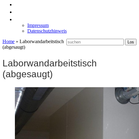
News
Labormöbel
Kontakt
Impressum
Datenschutzhinweis
Home
»
Laborwandarbeitstisch
(abgesaugt)
Laborwandarbeitstisch
(abgesaugt)