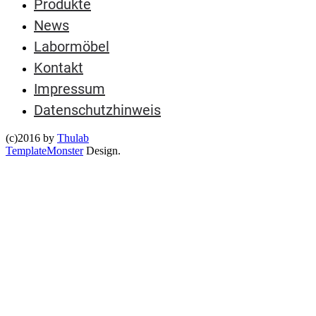
Produkte
News
Labormöbel
Kontakt
Impressum
Datenschutzhinweis
(c)2016 by
Thulab
TemplateMonster
Design.