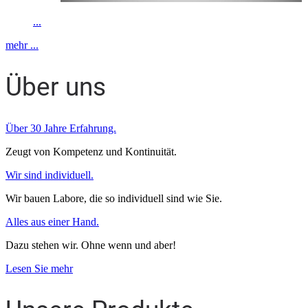
...
mehr ...
Über uns
Über 30 Jahre Erfahrung.
Zeugt von Kompetenz und Kontinuität.
Wir sind individuell.
Wir bauen Labore, die so individuell sind wie Sie.
Alles aus einer Hand.
Dazu stehen wir. Ohne wenn und aber!
Lesen Sie mehr