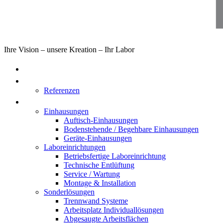
Ihre Vision – unsere Kreation – Ihr Labor
Home
Über uns
Referenzen
Produkte
Einhausungen
Auftisch-Einhausungen
Bodenstehende / Begehbare Einhausungen
Geräte-Einhausungen
Laboreinrichtungen
Betriebsfertige Laboreinrichtung
Technische Entlüftung
Service / Wartung
Montage & Installation
Sonderlösungen
Trennwand Systeme
Arbeitsplatz Individuallösungen
Abgesaugte Arbeitsflächen