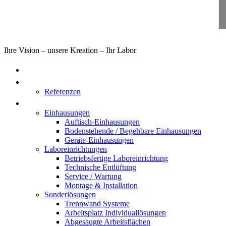
Ihre Vision – unsere Kreation – Ihr Labor
Home
Über uns
Referenzen
Produkte
Einhausungen
Auftisch-Einhausungen
Bodenstehende / Begehbare Einhausungen
Geräte-Einhausungen
Laboreinrichtungen
Betriebsfertige Laboreinrichtung
Technische Entlüftung
Service / Wartung
Montage & Installation
Sonderlösungen
Trennwand Systeme
Arbeitsplatz Individuallösungen
Abgesaugte Arbeitsflächen