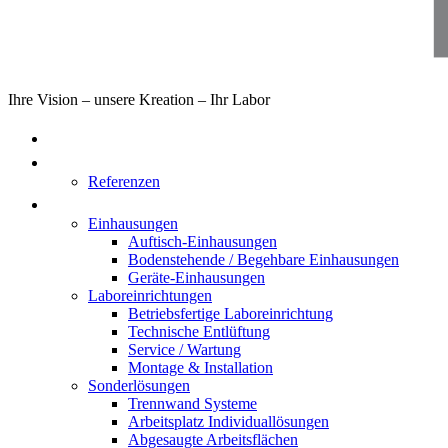
Ihre Vision – unsere Kreation – Ihr Labor
Home
Über uns
Referenzen
Produkte
Einhausungen
Auftisch-Einhausungen
Bodenstehende / Begehbare Einhausungen
Geräte-Einhausungen
Laboreinrichtungen
Betriebsfertige Laboreinrichtung
Technische Entlüftung
Service / Wartung
Montage & Installation
Sonderlösungen
Trennwand Systeme
Arbeitsplatz Individuallösungen
Abgesaugte Arbeitsflächen