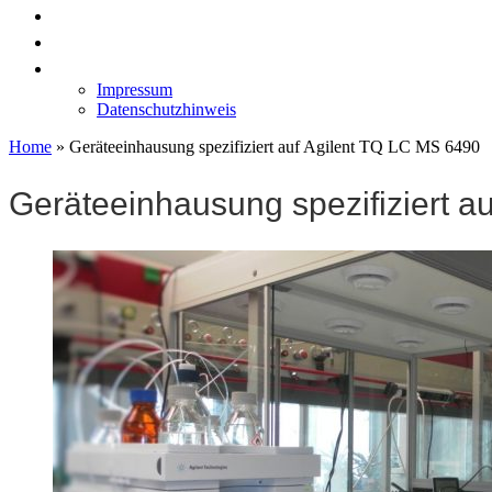
News
Labormöbel
Kontakt
Impressum
Datenschutzhinweis
Home
»
Geräteeinhausung spezifiziert auf Agilent TQ LC MS 6490
Geräteeinhausung spezifiziert a