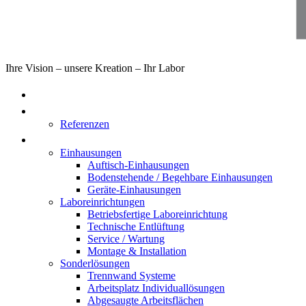
Ihre Vision – unsere Kreation – Ihr Labor
Home
Über uns
Referenzen
Produkte
Einhausungen
Auftisch-Einhausungen
Bodenstehende / Begehbare Einhausungen
Geräte-Einhausungen
Laboreinrichtungen
Betriebsfertige Laboreinrichtung
Technische Entlüftung
Service / Wartung
Montage & Installation
Sonderlösungen
Trennwand Systeme
Arbeitsplatz Individuallösungen
Abgesaugte Arbeitsflächen