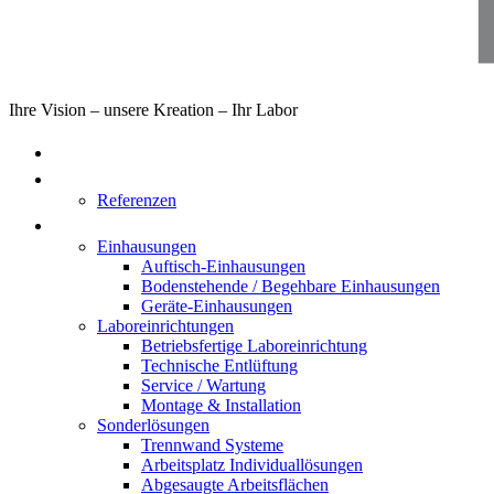
Ihre Vision – unsere Kreation – Ihr Labor
Home
Über uns
Referenzen
Produkte
Einhausungen
Auftisch-Einhausungen
Bodenstehende / Begehbare Einhausungen
Geräte-Einhausungen
Laboreinrichtungen
Betriebsfertige Laboreinrichtung
Technische Entlüftung
Service / Wartung
Montage & Installation
Sonderlösungen
Trennwand Systeme
Arbeitsplatz Individuallösungen
Abgesaugte Arbeitsflächen