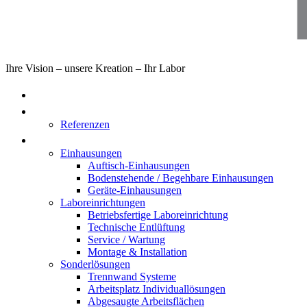
Ihre Vision – unsere Kreation – Ihr Labor
Home
Über uns
Referenzen
Produkte
Einhausungen
Auftisch-Einhausungen
Bodenstehende / Begehbare Einhausungen
Geräte-Einhausungen
Laboreinrichtungen
Betriebsfertige Laboreinrichtung
Technische Entlüftung
Service / Wartung
Montage & Installation
Sonderlösungen
Trennwand Systeme
Arbeitsplatz Individuallösungen
Abgesaugte Arbeitsflächen