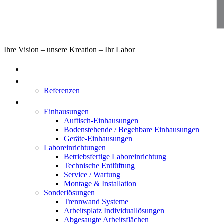
Ihre Vision – unsere Kreation – Ihr Labor
Home
Über uns
Referenzen
Produkte
Einhausungen
Auftisch-Einhausungen
Bodenstehende / Begehbare Einhausungen
Geräte-Einhausungen
Laboreinrichtungen
Betriebsfertige Laboreinrichtung
Technische Entlüftung
Service / Wartung
Montage & Installation
Sonderlösungen
Trennwand Systeme
Arbeitsplatz Individuallösungen
Abgesaugte Arbeitsflächen