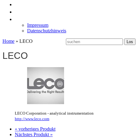
News
Labormöbel
Kontakt
Impressum
Datenschutzhinweis
Home
»
LECO
LECO
LECO Corporation - analytical instrumentation
http://www.leco.com
« vorheriges Produkt
Nächstes Produkt »