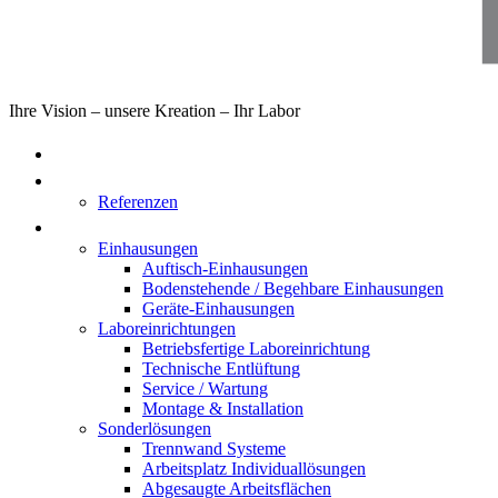
Ihre Vision – unsere Kreation – Ihr Labor
Home
Über uns
Referenzen
Produkte
Einhausungen
Auftisch-Einhausungen
Bodenstehende / Begehbare Einhausungen
Geräte-Einhausungen
Laboreinrichtungen
Betriebsfertige Laboreinrichtung
Technische Entlüftung
Service / Wartung
Montage & Installation
Sonderlösungen
Trennwand Systeme
Arbeitsplatz Individuallösungen
Abgesaugte Arbeitsflächen