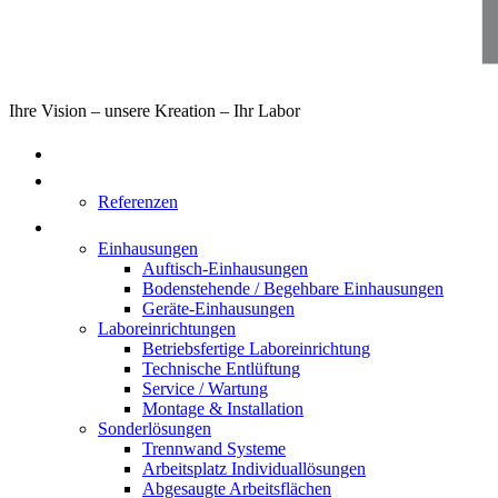
Ihre Vision – unsere Kreation – Ihr Labor
Home
Über uns
Referenzen
Produkte
Einhausungen
Auftisch-Einhausungen
Bodenstehende / Begehbare Einhausungen
Geräte-Einhausungen
Laboreinrichtungen
Betriebsfertige Laboreinrichtung
Technische Entlüftung
Service / Wartung
Montage & Installation
Sonderlösungen
Trennwand Systeme
Arbeitsplatz Individuallösungen
Abgesaugte Arbeitsflächen