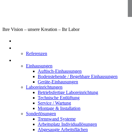
Ihre Vision – unsere Kreation – Ihr Labor
Home
Über uns
Referenzen
Produkte
Einhausungen
Auftisch-Einhausungen
Bodenstehende / Begehbare Einhausungen
Geräte-Einhausungen
Laboreinrichtungen
Betriebsfertige Laboreinrichtung
Technische Entlüftung
Service / Wartung
Montage & Installation
Sonderlösungen
Trennwand Systeme
Arbeitsplatz Individuallösungen
Abgesaugte Arbeitsflächen