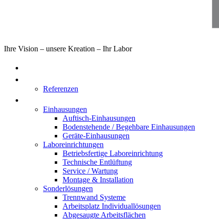
Ihre Vision – unsere Kreation – Ihr Labor
Home
Über uns
Referenzen
Produkte
Einhausungen
Auftisch-Einhausungen
Bodenstehende / Begehbare Einhausungen
Geräte-Einhausungen
Laboreinrichtungen
Betriebsfertige Laboreinrichtung
Technische Entlüftung
Service / Wartung
Montage & Installation
Sonderlösungen
Trennwand Systeme
Arbeitsplatz Individuallösungen
Abgesaugte Arbeitsflächen