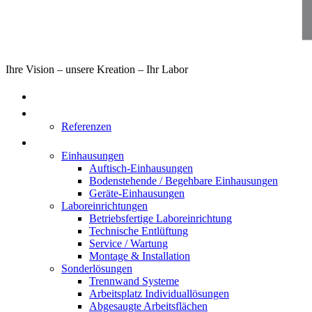
Ihre Vision – unsere Kreation – Ihr Labor
Home
Über uns
Referenzen
Produkte
Einhausungen
Auftisch-Einhausungen
Bodenstehende / Begehbare Einhausungen
Geräte-Einhausungen
Laboreinrichtungen
Betriebsfertige Laboreinrichtung
Technische Entlüftung
Service / Wartung
Montage & Installation
Sonderlösungen
Trennwand Systeme
Arbeitsplatz Individuallösungen
Abgesaugte Arbeitsflächen