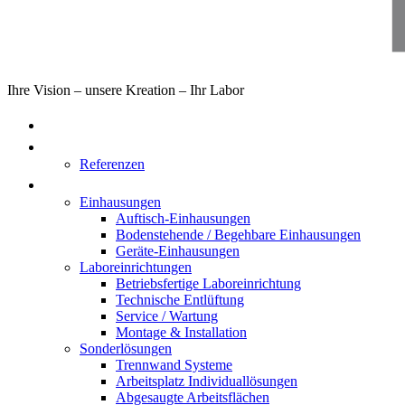
Ihre Vision – unsere Kreation – Ihr Labor
Home
Über uns
Referenzen
Produkte
Einhausungen
Auftisch-Einhausungen
Bodenstehende / Begehbare Einhausungen
Geräte-Einhausungen
Laboreinrichtungen
Betriebsfertige Laboreinrichtung
Technische Entlüftung
Service / Wartung
Montage & Installation
Sonderlösungen
Trennwand Systeme
Arbeitsplatz Individuallösungen
Abgesaugte Arbeitsflächen