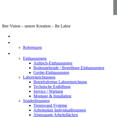
Ihre Vision – unsere Kreation – Ihr Labor
Home
Über uns
Referenzen
Produkte
Einhausungen
Auftisch-Einhausungen
Bodenstehende / Begehbare Einhausungen
Geräte-Einhausungen
Laboreinrichtungen
Betriebsfertige Laboreinrichtung
Technische Entlüftung
Service / Wartung
Montage & Installation
Sonderlösungen
Trennwand Systeme
Arbeitsplatz Individuallösungen
Abgesaugte Arbeitsflächen