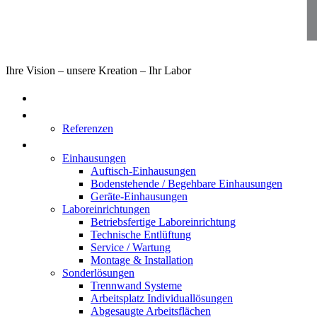
Ihre Vision – unsere Kreation – Ihr Labor
Home
Über uns
Referenzen
Produkte
Einhausungen
Auftisch-Einhausungen
Bodenstehende / Begehbare Einhausungen
Geräte-Einhausungen
Laboreinrichtungen
Betriebsfertige Laboreinrichtung
Technische Entlüftung
Service / Wartung
Montage & Installation
Sonderlösungen
Trennwand Systeme
Arbeitsplatz Individuallösungen
Abgesaugte Arbeitsflächen