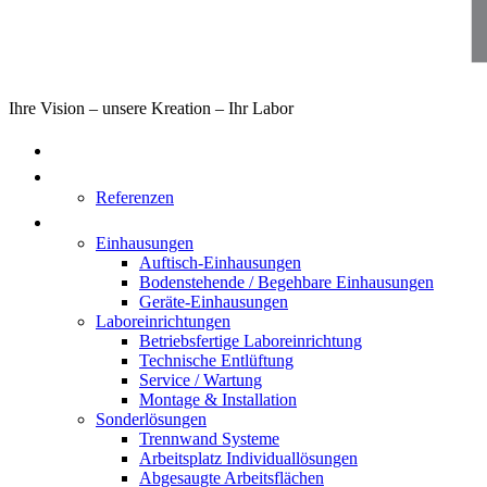
Ihre Vision – unsere Kreation – Ihr Labor
Home
Über uns
Referenzen
Produkte
Einhausungen
Auftisch-Einhausungen
Bodenstehende / Begehbare Einhausungen
Geräte-Einhausungen
Laboreinrichtungen
Betriebsfertige Laboreinrichtung
Technische Entlüftung
Service / Wartung
Montage & Installation
Sonderlösungen
Trennwand Systeme
Arbeitsplatz Individuallösungen
Abgesaugte Arbeitsflächen