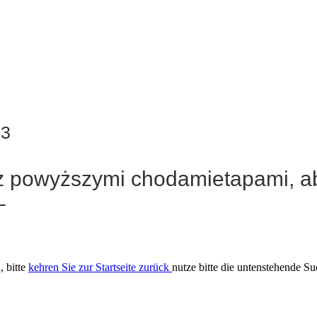
93
 z powyższymi chodamietapami, a
–
, bitte
kehren Sie zur Startseite zurück
nutze bitte die untenstehende S