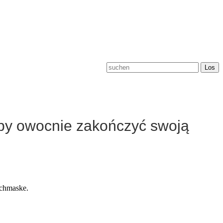
by owocnie zakończyć swoją
uchmaske.