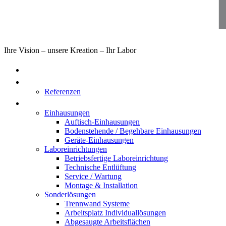
Ihre Vision – unsere Kreation – Ihr Labor
Home
Über uns
Referenzen
Produkte
Einhausungen
Auftisch-Einhausungen
Bodenstehende / Begehbare Einhausungen
Geräte-Einhausungen
Laboreinrichtungen
Betriebsfertige Laboreinrichtung
Technische Entlüftung
Service / Wartung
Montage & Installation
Sonderlösungen
Trennwand Systeme
Arbeitsplatz Individuallösungen
Abgesaugte Arbeitsflächen