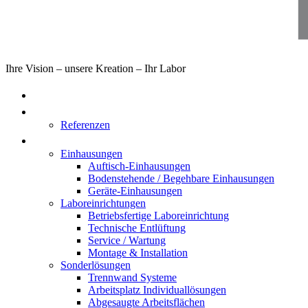
Ihre Vision – unsere Kreation – Ihr Labor
Home
Über uns
Referenzen
Produkte
Einhausungen
Auftisch-Einhausungen
Bodenstehende / Begehbare Einhausungen
Geräte-Einhausungen
Laboreinrichtungen
Betriebsfertige Laboreinrichtung
Technische Entlüftung
Service / Wartung
Montage & Installation
Sonderlösungen
Trennwand Systeme
Arbeitsplatz Individuallösungen
Abgesaugte Arbeitsflächen