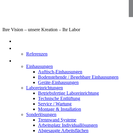
Ihre Vision – unsere Kreation – Ihr Labor
Home
Über uns
Referenzen
Produkte
Einhausungen
Auftisch-Einhausungen
Bodenstehende / Begehbare Einhausungen
Geräte-Einhausungen
Laboreinrichtungen
Betriebsfertige Laboreinrichtung
Technische Entlüftung
Service / Wartung
Montage & Installation
Sonderlösungen
Trennwand Systeme
Arbeitsplatz Individuallösungen
Abgesaugte Arbeitsflächen