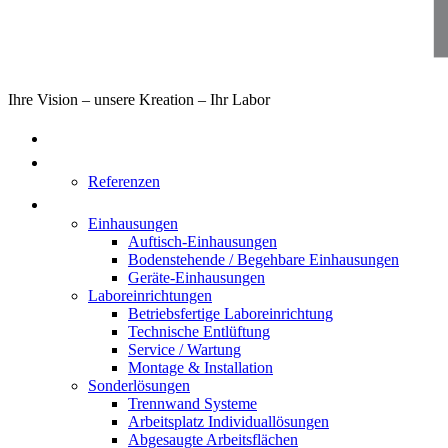
Ihre Vision – unsere Kreation – Ihr Labor
Home
Über uns
Referenzen
Produkte
Einhausungen
Auftisch-Einhausungen
Bodenstehende / Begehbare Einhausungen
Geräte-Einhausungen
Laboreinrichtungen
Betriebsfertige Laboreinrichtung
Technische Entlüftung
Service / Wartung
Montage & Installation
Sonderlösungen
Trennwand Systeme
Arbeitsplatz Individuallösungen
Abgesaugte Arbeitsflächen