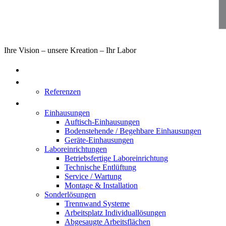
Ihre Vision – unsere Kreation – Ihr Labor
Home
Über uns
Referenzen
Produkte
Einhausungen
Auftisch-Einhausungen
Bodenstehende / Begehbare Einhausungen
Geräte-Einhausungen
Laboreinrichtungen
Betriebsfertige Laboreinrichtung
Technische Entlüftung
Service / Wartung
Montage & Installation
Sonderlösungen
Trennwand Systeme
Arbeitsplatz Individuallösungen
Abgesaugte Arbeitsflächen