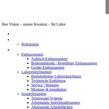
Ihre Vision – unsere Kreation – Ihr Labor
Home
Über uns
Referenzen
Produkte
Einhausungen
Auftisch-Einhausungen
Bodenstehende / Begehbare Einhausungen
Geräte-Einhausungen
Laboreinrichtungen
Betriebsfertige Laboreinrichtung
Technische Entlüftung
Service / Wartung
Montage & Installation
Sonderlösungen
Trennwand Systeme
Arbeitsplatz Individuallösungen
Abgesaugte Arbeitsflächen