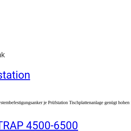
nk
tation
ystembefestigungsanker je Prüfstation Tischplattenanlage genügt hoh
QTRAP 4500-6500