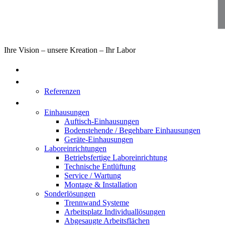
Ihre Vision – unsere Kreation – Ihr Labor
Home
Über uns
Referenzen
Produkte
Einhausungen
Auftisch-Einhausungen
Bodenstehende / Begehbare Einhausungen
Geräte-Einhausungen
Laboreinrichtungen
Betriebsfertige Laboreinrichtung
Technische Entlüftung
Service / Wartung
Montage & Installation
Sonderlösungen
Trennwand Systeme
Arbeitsplatz Individuallösungen
Abgesaugte Arbeitsflächen