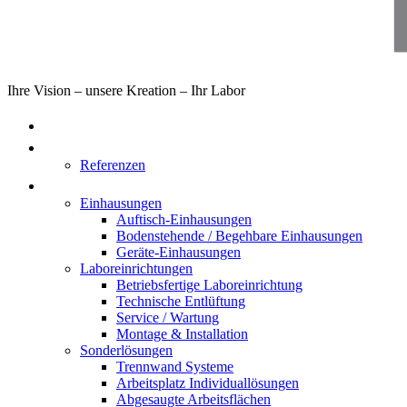
Ihre Vision – unsere Kreation – Ihr Labor
Home
Über uns
Referenzen
Produkte
Einhausungen
Auftisch-Einhausungen
Bodenstehende / Begehbare Einhausungen
Geräte-Einhausungen
Laboreinrichtungen
Betriebsfertige Laboreinrichtung
Technische Entlüftung
Service / Wartung
Montage & Installation
Sonderlösungen
Trennwand Systeme
Arbeitsplatz Individuallösungen
Abgesaugte Arbeitsflächen