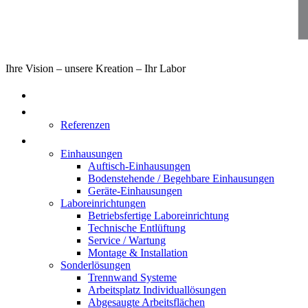
Ihre Vision – unsere Kreation – Ihr Labor
Home
Über uns
Referenzen
Produkte
Einhausungen
Auftisch-Einhausungen
Bodenstehende / Begehbare Einhausungen
Geräte-Einhausungen
Laboreinrichtungen
Betriebsfertige Laboreinrichtung
Technische Entlüftung
Service / Wartung
Montage & Installation
Sonderlösungen
Trennwand Systeme
Arbeitsplatz Individuallösungen
Abgesaugte Arbeitsflächen