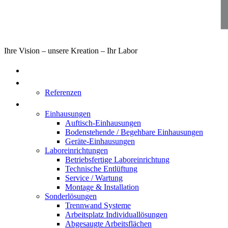
Ihre Vision – unsere Kreation – Ihr Labor
Home
Über uns
Referenzen
Produkte
Einhausungen
Auftisch-Einhausungen
Bodenstehende / Begehbare Einhausungen
Geräte-Einhausungen
Laboreinrichtungen
Betriebsfertige Laboreinrichtung
Technische Entlüftung
Service / Wartung
Montage & Installation
Sonderlösungen
Trennwand Systeme
Arbeitsplatz Individuallösungen
Abgesaugte Arbeitsflächen