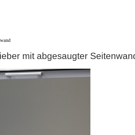
enwand
hieber mit abgesaugter Seitenwan