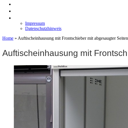
News
Labormöbel
Kontakt
Impressum
Datenschutzhinweis
Home
»
Auftischeinhausung mit Frontschieber mit abgesaugter Seit
Auftischeinhausung mit Frontsc