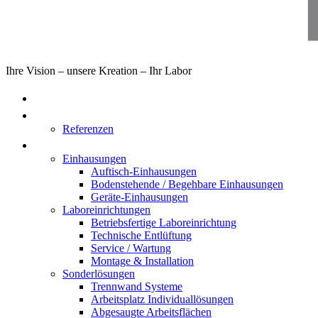
Ihre Vision – unsere Kreation – Ihr Labor
Home
Über uns
Referenzen
Produkte
Einhausungen
Auftisch-Einhausungen
Bodenstehende / Begehbare Einhausungen
Geräte-Einhausungen
Laboreinrichtungen
Betriebsfertige Laboreinrichtung
Technische Entlüftung
Service / Wartung
Montage & Installation
Sonderlösungen
Trennwand Systeme
Arbeitsplatz Individuallösungen
Abgesaugte Arbeitsflächen