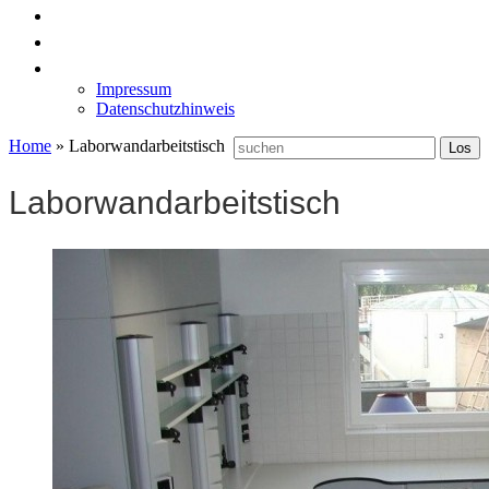
News
Labormöbel
Kontakt
Impressum
Datenschutzhinweis
Home
»
Laborwandarbeitstisch
Laborwandarbeitstisch