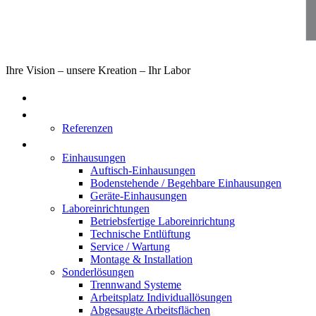
Ihre Vision – unsere Kreation – Ihr Labor
Home
Über uns
Referenzen
Produkte
Einhausungen
Auftisch-Einhausungen
Bodenstehende / Begehbare Einhausungen
Geräte-Einhausungen
Laboreinrichtungen
Betriebsfertige Laboreinrichtung
Technische Entlüftung
Service / Wartung
Montage & Installation
Sonderlösungen
Trennwand Systeme
Arbeitsplatz Individuallösungen
Abgesaugte Arbeitsflächen