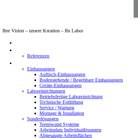
Ihre Vision – unsere Kreation – Ihr Labor
Home
Über uns
Referenzen
Produkte
Einhausungen
Auftisch-Einhausungen
Bodenstehende / Begehbare Einhausungen
Geräte-Einhausungen
Laboreinrichtungen
Betriebsfertige Laboreinrichtung
Technische Entlüftung
Service / Wartung
Montage & Installation
Sonderlösungen
Trennwand Systeme
Arbeitsplatz Individuallösungen
Abgesaugte Arbeitsflächen