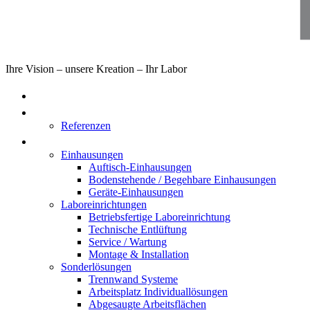
Ihre Vision – unsere Kreation – Ihr Labor
Home
Über uns
Referenzen
Produkte
Einhausungen
Auftisch-Einhausungen
Bodenstehende / Begehbare Einhausungen
Geräte-Einhausungen
Laboreinrichtungen
Betriebsfertige Laboreinrichtung
Technische Entlüftung
Service / Wartung
Montage & Installation
Sonderlösungen
Trennwand Systeme
Arbeitsplatz Individuallösungen
Abgesaugte Arbeitsflächen