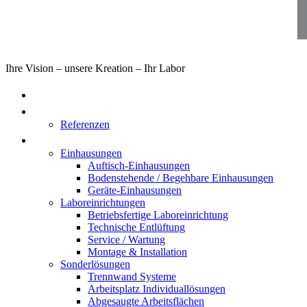
Ihre Vision – unsere Kreation – Ihr Labor
Home
Über uns
Referenzen
Produkte
Einhausungen
Auftisch-Einhausungen
Bodenstehende / Begehbare Einhausungen
Geräte-Einhausungen
Laboreinrichtungen
Betriebsfertige Laboreinrichtung
Technische Entlüftung
Service / Wartung
Montage & Installation
Sonderlösungen
Trennwand Systeme
Arbeitsplatz Individuallösungen
Abgesaugte Arbeitsflächen