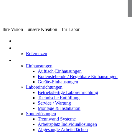
Ihre Vision – unsere Kreation – Ihr Labor
Home
Über uns
Referenzen
Produkte
Einhausungen
Auftisch-Einhausungen
Bodenstehende / Begehbare Einhausungen
Geräte-Einhausungen
Laboreinrichtungen
Betriebsfertige Laboreinrichtung
Technische Entlüftung
Service / Wartung
Montage & Installation
Sonderlösungen
Trennwand Systeme
Arbeitsplatz Individuallösungen
Abgesaugte Arbeitsflächen