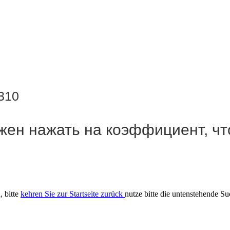
310
жен нажать на коэффициент, чт
, bitte
kehren Sie zur Startseite zurück
nutze bitte die untenstehende S