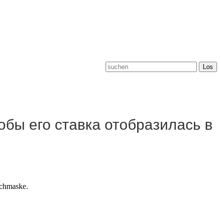
обы его ставка отобразилась в
uchmaske.