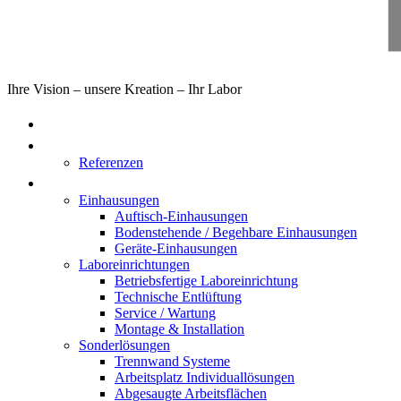
Ihre Vision – unsere Kreation – Ihr Labor
Home
Über uns
Referenzen
Produkte
Einhausungen
Auftisch-Einhausungen
Bodenstehende / Begehbare Einhausungen
Geräte-Einhausungen
Laboreinrichtungen
Betriebsfertige Laboreinrichtung
Technische Entlüftung
Service / Wartung
Montage & Installation
Sonderlösungen
Trennwand Systeme
Arbeitsplatz Individuallösungen
Abgesaugte Arbeitsflächen