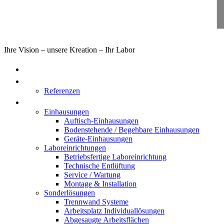
Ihre Vision – unsere Kreation – Ihr Labor
Home
Über uns
Referenzen
Produkte
Einhausungen
Auftisch-Einhausungen
Bodenstehende / Begehbare Einhausungen
Geräte-Einhausungen
Laboreinrichtungen
Betriebsfertige Laboreinrichtung
Technische Entlüftung
Service / Wartung
Montage & Installation
Sonderlösungen
Trennwand Systeme
Arbeitsplatz Individuallösungen
Abgesaugte Arbeitsflächen