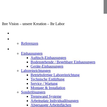
Ihre Vision – unsere Kreation – Ihr Labor
Home
Über uns
Referenzen
Produkte
Einhausungen
Auftisch-Einhausungen
Bodenstehende / Begehbare Einhausungen
Geräte-Einhausungen
Laboreinrichtungen
Betriebsfertige Laboreinrichtung
Technische Entlüftung
Service / Wartung
Montage & Installation
Sonderlösungen
Trennwand Systeme
Arbeitsplatz Individuallösungen
Abgesaugte Arbeitsflächen