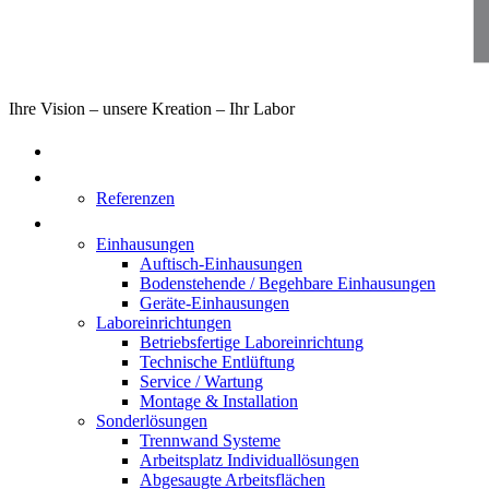
Ihre Vision – unsere Kreation – Ihr Labor
Home
Über uns
Referenzen
Produkte
Einhausungen
Auftisch-Einhausungen
Bodenstehende / Begehbare Einhausungen
Geräte-Einhausungen
Laboreinrichtungen
Betriebsfertige Laboreinrichtung
Technische Entlüftung
Service / Wartung
Montage & Installation
Sonderlösungen
Trennwand Systeme
Arbeitsplatz Individuallösungen
Abgesaugte Arbeitsflächen