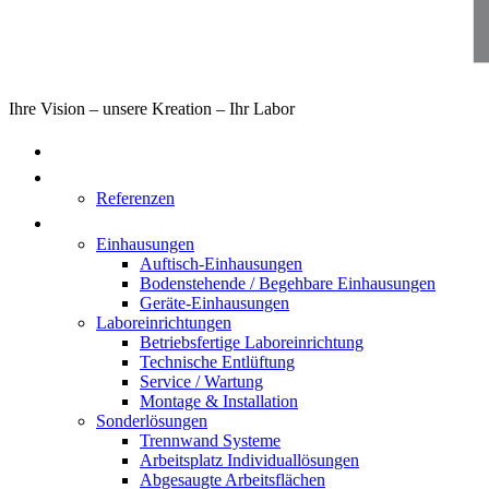
Ihre Vision – unsere Kreation – Ihr Labor
Home
Über uns
Referenzen
Produkte
Einhausungen
Auftisch-Einhausungen
Bodenstehende / Begehbare Einhausungen
Geräte-Einhausungen
Laboreinrichtungen
Betriebsfertige Laboreinrichtung
Technische Entlüftung
Service / Wartung
Montage & Installation
Sonderlösungen
Trennwand Systeme
Arbeitsplatz Individuallösungen
Abgesaugte Arbeitsflächen