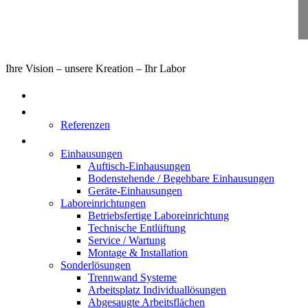
Ihre Vision – unsere Kreation – Ihr Labor
Home
Über uns
Referenzen
Produkte
Einhausungen
Auftisch-Einhausungen
Bodenstehende / Begehbare Einhausungen
Geräte-Einhausungen
Laboreinrichtungen
Betriebsfertige Laboreinrichtung
Technische Entlüftung
Service / Wartung
Montage & Installation
Sonderlösungen
Trennwand Systeme
Arbeitsplatz Individuallösungen
Abgesaugte Arbeitsflächen