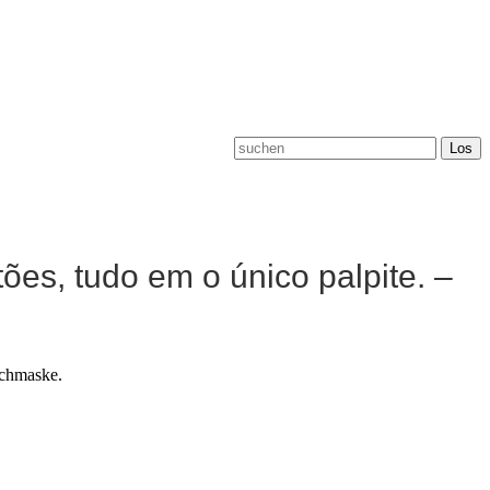
ões, tudo em o único palpite. –
uchmaske.