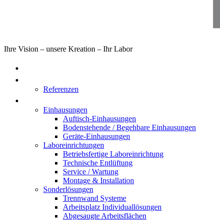
Ihre Vision – unsere Kreation – Ihr Labor
Home
Über uns
Referenzen
Produkte
Einhausungen
Auftisch-Einhausungen
Bodenstehende / Begehbare Einhausungen
Geräte-Einhausungen
Laboreinrichtungen
Betriebsfertige Laboreinrichtung
Technische Entlüftung
Service / Wartung
Montage & Installation
Sonderlösungen
Trennwand Systeme
Arbeitsplatz Individuallösungen
Abgesaugte Arbeitsflächen