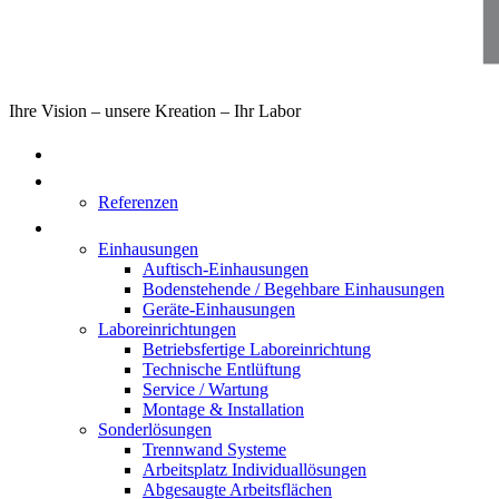
Ihre Vision – unsere Kreation – Ihr Labor
Home
Über uns
Referenzen
Produkte
Einhausungen
Auftisch-Einhausungen
Bodenstehende / Begehbare Einhausungen
Geräte-Einhausungen
Laboreinrichtungen
Betriebsfertige Laboreinrichtung
Technische Entlüftung
Service / Wartung
Montage & Installation
Sonderlösungen
Trennwand Systeme
Arbeitsplatz Individuallösungen
Abgesaugte Arbeitsflächen