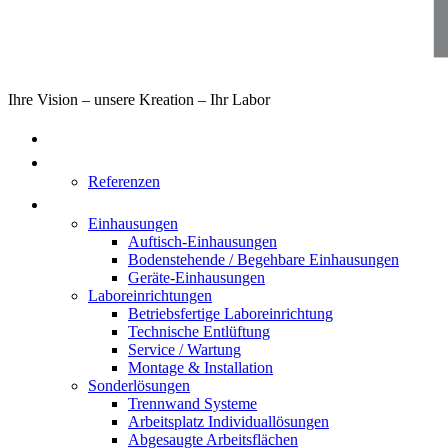
Ihre Vision – unsere Kreation – Ihr Labor
Home
Über uns
Referenzen
Produkte
Einhausungen
Auftisch-Einhausungen
Bodenstehende / Begehbare Einhausungen
Geräte-Einhausungen
Laboreinrichtungen
Betriebsfertige Laboreinrichtung
Technische Entlüftung
Service / Wartung
Montage & Installation
Sonderlösungen
Trennwand Systeme
Arbeitsplatz Individuallösungen
Abgesaugte Arbeitsflächen