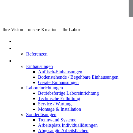
Ihre Vision – unsere Kreation – Ihr Labor
Home
Über uns
Referenzen
Produkte
Einhausungen
Auftisch-Einhausungen
Bodenstehende / Begehbare Einhausungen
Geräte-Einhausungen
Laboreinrichtungen
Betriebsfertige Laboreinrichtung
Technische Entlüftung
Service / Wartung
Montage & Installation
Sonderlösungen
Trennwand Systeme
Arbeitsplatz Individuallösungen
Abgesaugte Arbeitsflächen