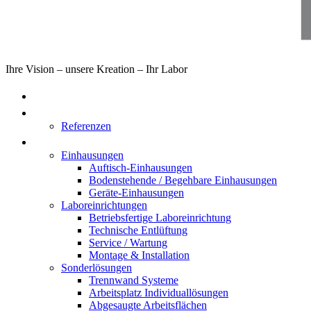
Ihre Vision – unsere Kreation – Ihr Labor
Home
Über uns
Referenzen
Produkte
Einhausungen
Auftisch-Einhausungen
Bodenstehende / Begehbare Einhausungen
Geräte-Einhausungen
Laboreinrichtungen
Betriebsfertige Laboreinrichtung
Technische Entlüftung
Service / Wartung
Montage & Installation
Sonderlösungen
Trennwand Systeme
Arbeitsplatz Individuallösungen
Abgesaugte Arbeitsflächen