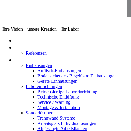
Ihre Vision – unsere Kreation – Ihr Labor
Home
Über uns
Referenzen
Produkte
Einhausungen
Auftisch-Einhausungen
Bodenstehende / Begehbare Einhausungen
Geräte-Einhausungen
Laboreinrichtungen
Betriebsfertige Laboreinrichtung
Technische Entlüftung
Service / Wartung
Montage & Installation
Sonderlösungen
Trennwand Systeme
Arbeitsplatz Individuallösungen
Abgesaugte Arbeitsflächen