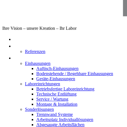
Ihre Vision – unsere Kreation – Ihr Labor
Home
Über uns
Referenzen
Produkte
Einhausungen
Auftisch-Einhausungen
Bodenstehende / Begehbare Einhausungen
Geräte-Einhausungen
Laboreinrichtungen
Betriebsfertige Laboreinrichtung
Technische Entlüftung
Service / Wartung
Montage & Installation
Sonderlösungen
Trennwand Systeme
Arbeitsplatz Individuallösungen
Abgesaugte Arbeitsflächen