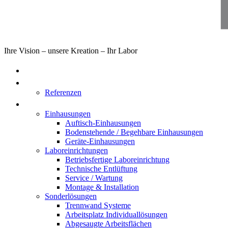
Ihre Vision – unsere Kreation – Ihr Labor
Home
Über uns
Referenzen
Produkte
Einhausungen
Auftisch-Einhausungen
Bodenstehende / Begehbare Einhausungen
Geräte-Einhausungen
Laboreinrichtungen
Betriebsfertige Laboreinrichtung
Technische Entlüftung
Service / Wartung
Montage & Installation
Sonderlösungen
Trennwand Systeme
Arbeitsplatz Individuallösungen
Abgesaugte Arbeitsflächen